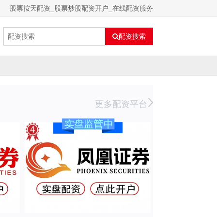
股票按天配资_股票炒股配资开户_在线配资服务
配资搜索
更多配资平台