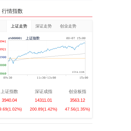
行情指数
上证走势
深证走势
创业走势
上证指数
深证成指
创业板指
3940.04
14311.01
3563.12
9.69
(1.02%)
200.89
(1.42%)
47.56
(1.35%)