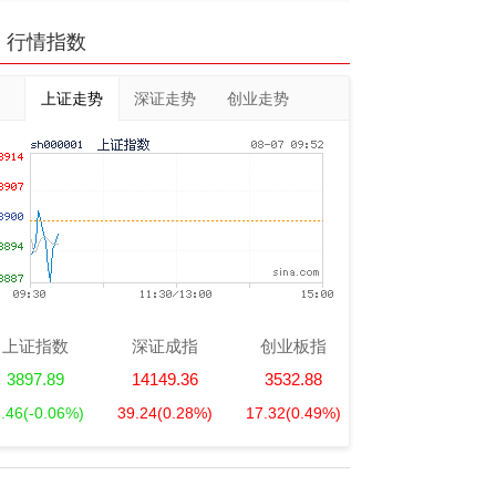
行情指数
上证走势
深证走势
创业走势
上证指数
深证成指
创业板指
3897.89
14149.36
3532.88
2.46
(-0.06%)
39.24
(0.28%)
17.32
(0.49%)