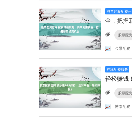
股票炒股配资开
金，把握
股票配
金景配资
在线配资服务
轻松赚钱
股票配
博泰配资