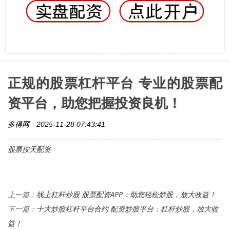
正规的股票杠杆平台 专业的股票配
资平台，助您把握投资良机！
多得网
2025-11-28 07:43:41
股票按天配资
线上杠杆炒股 股票配资APP：助您轻松炒股，放大收益！
上一篇：
十大炒股杠杆平台合约 配资炒股平台：杠杆炒股，放大收
下一篇：
益！