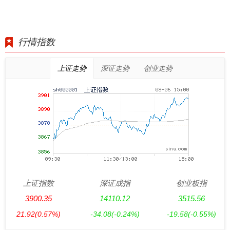
行情指数
上证走势
深证走势
创业走势
上证指数
深证成指
创业板指
3900.35
14110.12
3515.56
21.92
(0.57%)
-34.08
(-0.24%)
-19.58
(-0.55%)