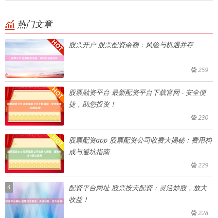
热门文章
股票开户 股票配资余额：风险与机遇并存
259
股票融资平台 最新配资平台下载官网 - 安全便
捷，助您投资！
230
股票配资app 股票配资公司收费大揭秘：费用构
成与避坑指南
229
4
配资平台网址 股票按天配资：灵活炒股，放大
收益！
228