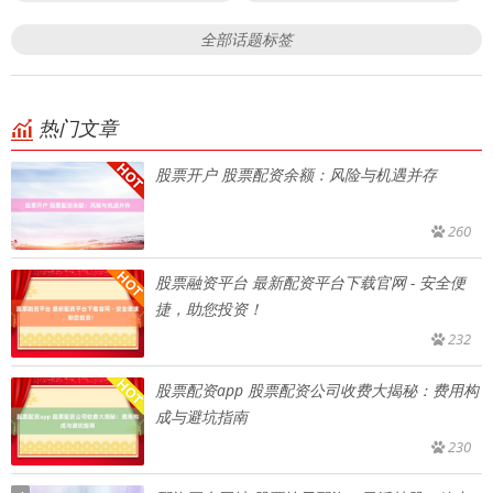
全部话题标签
热门文章
股票开户 股票配资余额：风险与机遇并存
260
股票融资平台 最新配资平台下载官网 - 安全便
捷，助您投资！
232
股票配资app 股票配资公司收费大揭秘：费用构
成与避坑指南
230