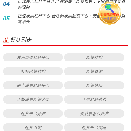
正规股票杠杆平台开户 商洛股票配资服务，专业助力投资者
04
实现财
正规股票杠杆平台 合法的股票配资平台：安全高效，助力财
05
富增长
标签列表
股票百倍杠杆平台
配资炒股
杠杆融资炒股
配资查询
网上股票杠杆平台
配资论坛
正规股票配资公司
十倍杠杆炒股
配资平台开户
买股票怎么开户
配资咨询
配资平台网址