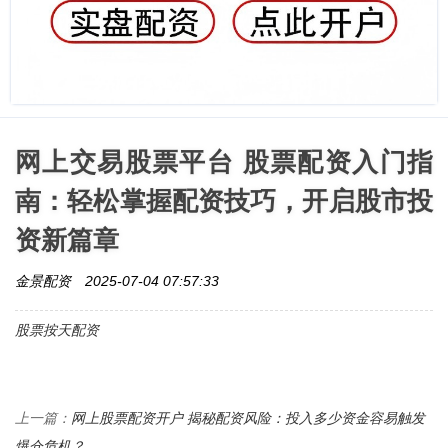
网上交易股票平台 股票配资入门指
南：轻松掌握配资技巧，开启股市投
资新篇章
金景配资
2025-07-04 07:57:33
股票按天配资
网上股票配资开户 揭秘配资风险：投入多少资金容易触发
上一篇：
爆仓危机？