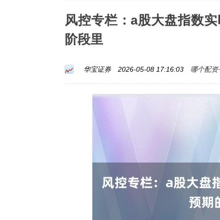
风控专栏：a股大盘指数
阶段里
哪个配资
华宝证券
2026-05-08 17:16:03