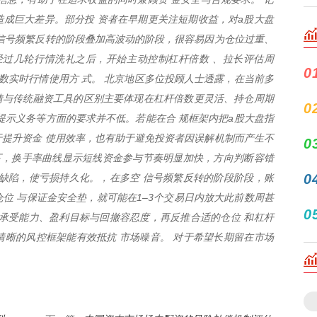
造成巨大差异。部分投 资者在早期更关注短期收益，对a股大盘
信号频繁反转的阶段叠加高波动的阶段，很容易因为仓位过重、
经过几轮行情洗礼之后，开始主动控制杠杆倍数 、拉长评估周
0
数实时行情使用方 式。 北京地区多位投顾人士透露，在当前多
情与传统融资工具的区别主要体现在杠杆倍数更灵活、持仓周期
0
提示义务等方面的要求并不低。若能在合 规框架内把a股大盘指
提升资金 使用效率，也有助于避免投资者因误解机制而产生不
0
下，换手率曲线显示短线资金参与节奏明显加快，方向判断容错
0
缺陷，使亏损持久化。，在多空 信号频繁反转的阶段阶段，账
位 与保证金安全垫，就可能在1–3个交易日内放大此前数周甚
0
承受能力、盈利目标与回撤容忍度，再反推合适的仓位 和杠杆
晰的风控框架能有效抵抗 市场噪音。 对于希望长期留在市场