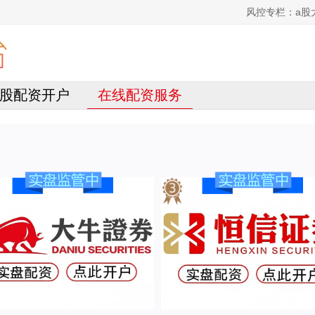
风控专栏：a股
股配资开户
在线配资服务