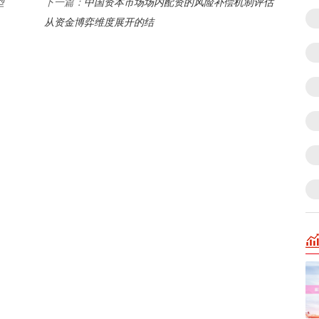
型
中国资本市场场内配资的风险补偿机制评估
下一篇：
从资金博弈维度展开的结