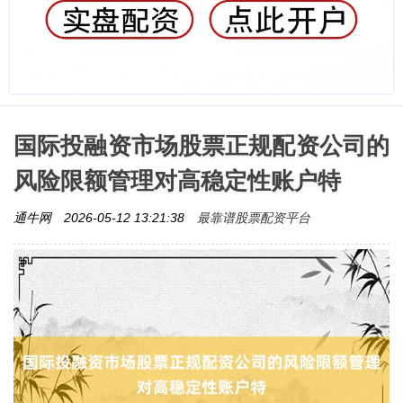
国际投融资市场股票正规配资公司的
风险限额管理对高稳定性账户特
最靠谱股票配资平台
通牛网
2026-05-12 13:21:38