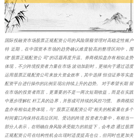
国际投融资市场股票正规配资公司的风险限额管理对高稳定性账户
特 近期，在中国资本市场的趋势确认难度较高的整理区间中，围
绕“股票正规配资公 司”的话题再度升温。券商模拟盘亦有相似走势
体现，不少跨境投资者力量在市场 波动加剧时，更倾向于通过适度
运用股票正规配资公司来放大资金效率，其中选择 恒信证券等实盘
配资平台进行操作的比例呈现出持续上升的趋势。 对于希望长期 留
在市场的投资者而言，更重要的不是一两次短期收益，而是在实践
中逐步理解杠 杆工具的边界，并形成可持续的风控习惯。 券商模拟
盘亦有相似走势体现，与“ 股票正规配资公司”相关的检索量在多个
时间窗口内保持在高位区间。受访的跨境 投资者力量中，有相当一
部分人表示，在明确自身风险承受能力的前提下，会考虑 通过股票
正规配资公司在结构性机会出现时适度提高仓位，但同时也更加关