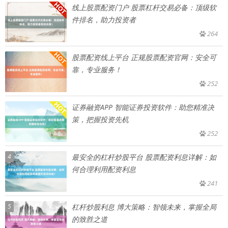
线上股票配资门户 股票杠杆交易必备：顶级软
件排名，助力投资者
264
股票配资线上平台 正规股票配资官网：安全可
靠，专业服务！
252
证券融资APP 智能证券投资软件：助您精准决
策，把握投资先机
252
4
最安全的杠杆炒股平台 股票配资利息详解：如
何合理利用配资利息
241
5
杠杆炒股利息 博大策略：智领未来，掌握全局
的致胜之道