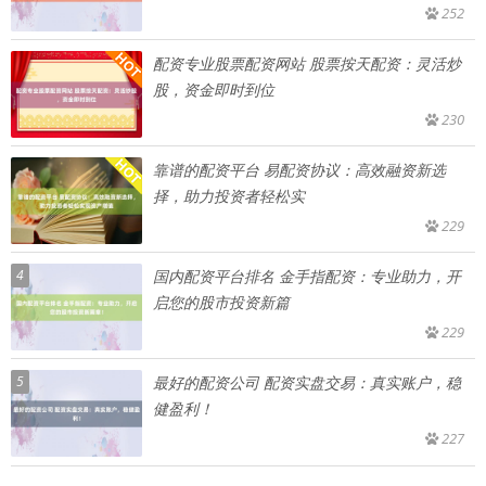
252
配资专业股票配资网站 股票按天配资：灵活炒
股，资金即时到位
230
靠谱的配资平台 易配资协议：高效融资新选
择，助力投资者轻松实
229
4
国内配资平台排名 金手指配资：专业助力，开
启您的股市投资新篇
229
5
最好的配资公司 配资实盘交易：真实账户，稳
健盈利！
227