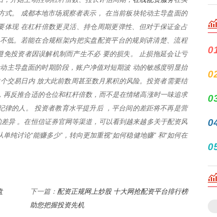
方式。 成都本地市场观察者表示， 在当前板块轮动主导盘面的
要体现 在杠杆倍数更灵活、持仓周期更弹性、但对于保证金占
并不低。若能在合规框架内把实盘配资平台的规则讲清楚、流程
0
免投资者因误解机制而产生不必 要的损失。 止损拖延会让亏
块轮动主导盘面的时期阶段，账户净值对短期波 动的敏感度明显抬
0
3个交易日内 放大此前数周甚至数月累积的风险。投资者需要结
，再反推合适的仓位和杠杆倍数，而不是在情绪高涨时一味追求
0
纪律的人。 投资者教育水平提升后 ，平台间的差距将不再是营
0
差异 。在恒信证券官网等渠道，可以看到越来越多关于配资风
单纯讨论“能赚多少”，转向更加重视“如何稳健地赚” 和“如何在
0
盘
配资正规网上炒股 十大网抢配资平台排行榜
下一篇：
助您把握投资先机